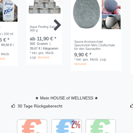
o
Aqua Peeling Salz |
JokiPiin
RENTO S
300 g
Saunakissen
Aufguss 
 | 100 ml
Leinen
Premium 
| 2 teilig
ab 11,90 € *
5 € *
ab 24,90 € *
Sauna Aromaschale
ab 64,
300
Gramm
|
*
inkl. ges. MwSt.
 89,50 € /
Speckstein Mini | Duftschale
39,67 € / Kilogramm
1
Set
für den Saunaofen
zzgl.
Versand
*
inkl. ges. MwSt.
*
inkl. ge
9,90 € *
. MwSt.
zzgl.
Versand
zzgl.
Ver
and
*
inkl. ges. MwSt.
zzgl.
Versand
★ Mein HOUSE of WELLNESS ★
30 Tage Rückgaberecht