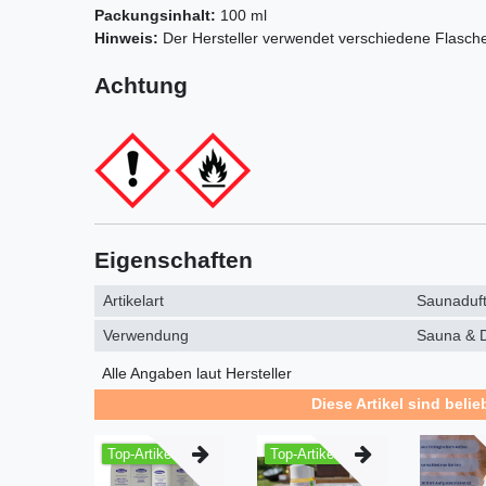
Packungsinhalt:
100 ml
Hinweis:
Der Hersteller verwendet verschiedene Flasch
Achtung
Eigenschaften
Artikelart
Saunaduf
Verwendung
Sauna & 
Alle Angaben laut Hersteller
Diese Artikel sind belie
Top-Artikel
Top-Artikel