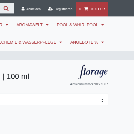
Anmelden
Registrieren
0
0,00 EUR
ÖR
AROMAWELT
POOL & WHIRLPOOL
LCHEMIE & WASSERPFLEGE
ANGEBOTE %
 | 100 ml
Artikelnummer
90509-07