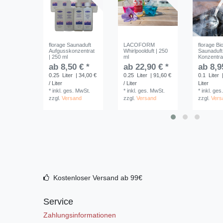
florage Saunaduft
LACOFORM
florage Bi
Aufgusskonzentrat
Whirlpoolduft | 250
Saunaduft
| 250 ml
ml
Konzentrat
ab 8,50 € *
ab 22,90 € *
ab 8,9
0.25
Liter
| 34,00 €
0.25
Liter
| 91,60 €
0.1
Liter
|
/ Liter
/ Liter
Liter
*
inkl. ges. MwSt.
*
inkl. ges. MwSt.
*
inkl. ges
zzgl.
Versand
zzgl.
Versand
zzgl.
Vers
Kostenloser Versand ab 99€
Service
Zahlungsinformationen