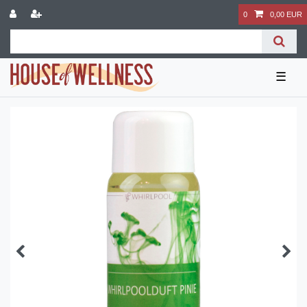
0
0,00 EUR
☰