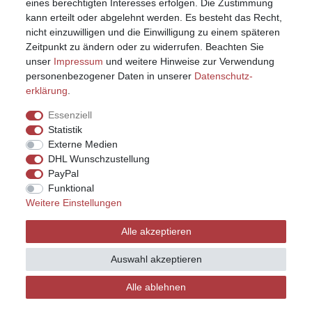
eines berechtigten Interesses erfolgen. Die Zustimmung
kann erteilt oder abgelehnt werden. Es besteht das Recht,
nicht einzuwilligen und die Einwilligung zu einem späteren
Zeitpunkt zu ändern oder zu widerrufen. Beachten Sie
unser
Impressum
und weitere Hinweise zur Verwendung
personenbezogener Daten in unserer
Daten­schutz­
erklärung
.
Essenziell
Statistik
Externe Medien
DHL Wunschzustellung
PayPal
Funktional
Weitere Einstellungen
Impressum
Daten­schutz­erklärung
AGB
Alle akzeptieren
Widerrufs­recht
Kontakt
Vertrag widerrufen
Auswahl akzeptieren
Alle ablehnen