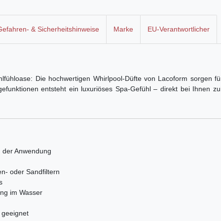
Gefahren- & Sicherheitshinweise
Marke
EU-Verantwortlicher
ohlfühloase: Die hochwertigen Whirlpool-Düfte von Lacoform sorgen fü
nktionen entsteht ein luxuriöses Spa-Gefühl – direkt bei Ihnen zu
n der Anwendung
n- oder Sandfiltern
s
lung im Wasser
e geeignet