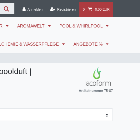
Anmelden
Registrieren
0
0,00 EUR
ÖR
AROMAWELT
POOL & WHIRLPOOL
LCHEMIE & WASSERPFLEGE
ANGEBOTE %
olduft |
Artikelnummer
75-07