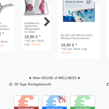
er
SpaBalancer
SpaBalancer Basic
CHEMO
uschen
SpaParfum
| 1 L
Calzestab
sbrause
Whirlpoolduft
1 L
Orchidee
99,00 € *
€ *
ab 18,
life DELUXE SPA PILLOW |
18,90 € *
1
Liter
1
Liter
| 
Whirlpool Nackenkissen
*
inkl. ges. MwSt.
*
inkl. ges. MwSt.
. MwSt.
Liter
zzgl.
Versand
zzgl.
19,90 € *
Versand
and
*
inkl. ge
*
inkl. ges. MwSt.
zzgl.
zzgl.
Ver
Versand
★ Mein HOUSE of WELLNESS ★
30 Tage Rückgaberecht