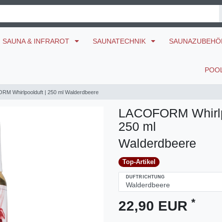
SAUNA & INFRAROT
SAUNATECHNIK
SAUNAZUBEH
POO
M Whirlpoolduft | 250 ml Walderdbeere
LACOFORM Whirlpo
250 ml
Walderdbeere
Top-Artikel
DUFTRICHTUNG
*
22,90 EUR