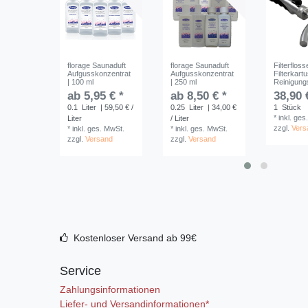
florage Saunaduft
florage Saunaduft
Filterfloss
Aufgusskonzentrat
Aufgusskonzentrat
Filterkart
| 100 ml
| 250 ml
Reinigung
ab 5,95 € *
ab 8,50 € *
38,90 
0.1
Liter
| 59,50 € /
0.25
Liter
| 34,00 €
1
Stück
*
inkl. ges
Liter
/ Liter
zzgl.
Vers
*
inkl. ges. MwSt.
*
inkl. ges. MwSt.
zzgl.
Versand
zzgl.
Versand
Kostenloser Versand ab 99€
Service
Zahlungsinformationen
Liefer- und Versandinformationen*