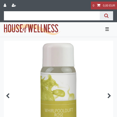
0
0,00 EUR
☰