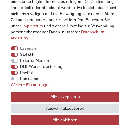
eines berechtigten Interesses erfolgen. Die Zustimmung
kann erteilt oder abgelehnt werden. Es besteht das Recht,
nicht einzuwilligen und die Einwilligung zu einem späteren
Zeitpunkt zu ändern oder zu widerrufen. Beachten Sie
unser
Impressum
und weitere Hinweise zur Verwendung
personenbezogener Daten in unserer
Daten­schutz­
erklärung
.
Essenziell
Statistik
Externe Medien
DHL Wunschzustellung
PayPal
Funktional
Weitere Einstellungen
Impressum
Daten­schutz­erklärung
AGB
Alle akzeptieren
Widerrufs­recht
Kontakt
Vertrag widerrufen
Auswahl akzeptieren
Alle ablehnen