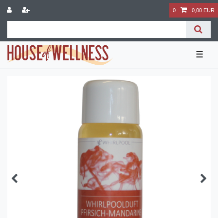
0
0,00 EUR
☰