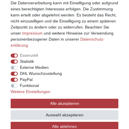
Die Datenverarbeitung kann mit Einwilligung oder aufgrund
eines berechtigten Interesses erfolgen. Die Zustimmung
kann erteilt oder abgelehnt werden. Es besteht das Recht,
nicht einzuwilligen und die Einwilligung zu einem späteren
Zeitpunkt zu ändern oder zu widerrufen. Beachten Sie
unser
Impressum
und weitere Hinweise zur Verwendung
personenbezogener Daten in unserer
Daten­schutz­
erklärung
.
Essenziell
Statistik
Externe Medien
DHL Wunschzustellung
PayPal
Funktional
Weitere Einstellungen
Impressum
Daten­schutz­erklärung
AGB
Alle akzeptieren
Widerrufs­recht
Kontakt
Vertrag widerrufen
Auswahl akzeptieren
Alle ablehnen