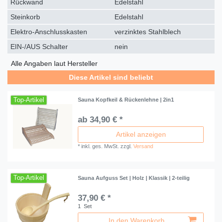
Rückwand
Edelstahl
Steinkorb
Edelstahl
Elektro-Anschlusskasten
verzinktes Stahlblech
EIN-/AUS Schalter
nein
Alle Angaben laut Hersteller
Diese Artikel sind beliebt
Top-Artikel
Sauna Kopfkeil & Rückenlehne | 2in1
ab 34,90 € *
Artikel anzeigen
*
inkl. ges. MwSt.
zzgl.
Versand
Top-Artikel
Sauna Aufguss Set | Holz | Klassik | 2-teilig
37,90 € *
1
Set
In den Warenkorb