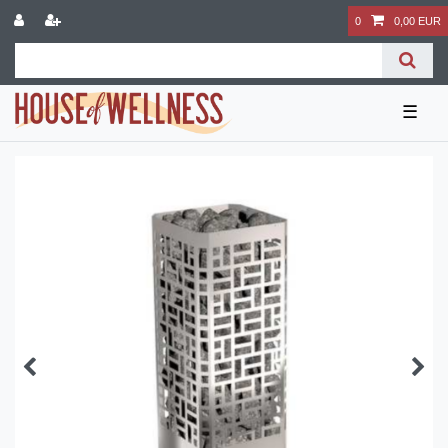
0
0,00 EUR
☰