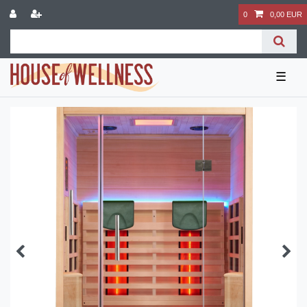
0
0,00 EUR
☰