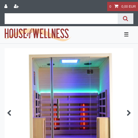
0
0,00 EUR
☰