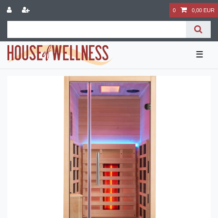
0
0,00 EUR
☰