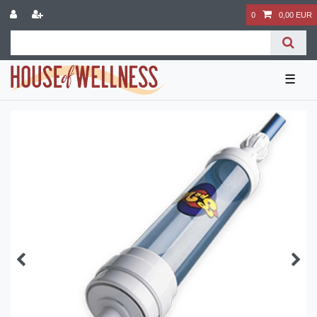
0
0,00 EUR
☰