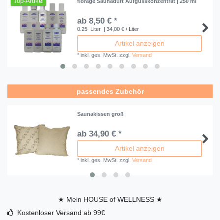
Top-Artikel
florage Saunaduft Aufgusskonzentrat | 250 ml
ab 8,50 € *
0.25
Liter
| 34,00 € / Liter
Artikel anzeigen
*
inkl. ges. MwSt.
zzgl.
Versand
passendes Zubehör
Saunakissen groß
ab 34,90 € *
Artikel anzeigen
*
inkl. ges. MwSt.
zzgl.
Versand
★ Mein HOUSE of WELLNESS ★
Kostenloser Versand ab 99€