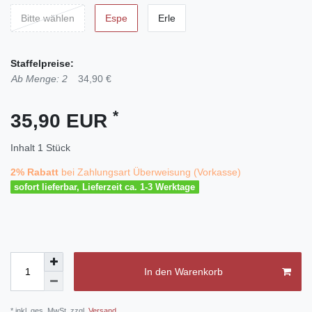
Bitte wählen
Espe
Erle
Staffelpreise:
Ab Menge: 2
34,90 €
*
35,90 EUR
Inhalt
1
Stück
2% Rabatt
bei Zahlungsart Überweisung (Vorkasse)
sofort lieferbar, Lieferzeit ca. 1-3 Werktage
In den Warenkorb
* inkl. ges. MwSt. zzgl.
Versand