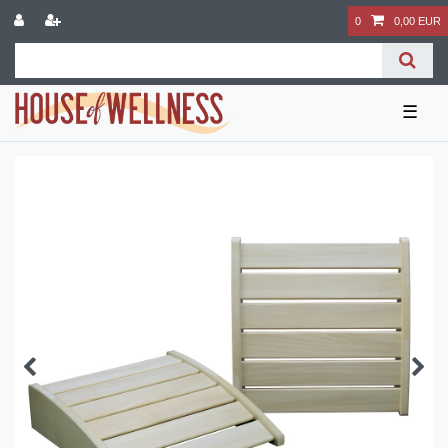
0
0,00 EUR
☰