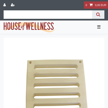
0
0,00 EUR
☰