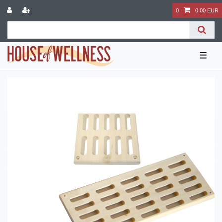
0
0,00 EUR
☰