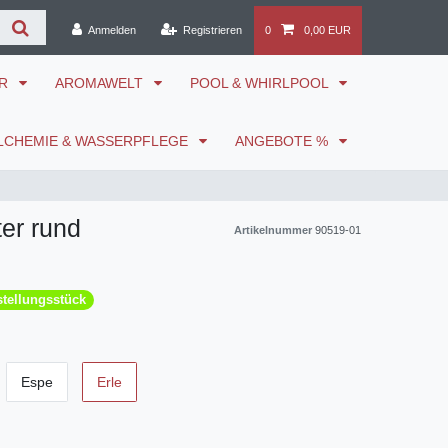
Anmelden
Registrieren
0
0,00 EUR
ÖR
AROMAWELT
POOL & WHIRLPOOL
LCHEMIE & WASSERPFLEGE
ANGEBOTE %
er rund
Artikelnummer
90519-01
tellungsstück
Espe
Erle