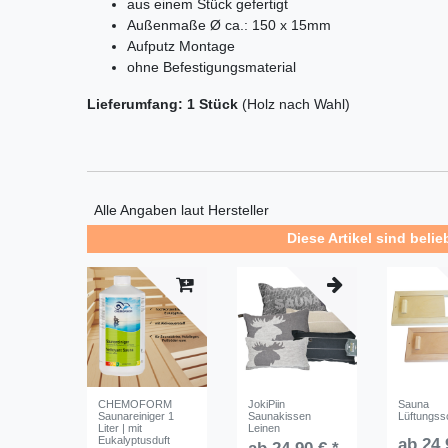
aus einem Stück gefertigt
Außenmaße Ø ca.: 150 x 15mm
Aufputz Montage
ohne Befestigungsmaterial
Lieferumfang: 1 Stück
(Holz nach Wahl)
Alle Angaben laut Hersteller
Diese Artikel sind belie
CHEMOFORM
JokiPiin
Sauna
Saunareiniger 1
Saunakissen
Lüftungss
Liter | mit
Leinen
Eukalyptusduft
ab 24,