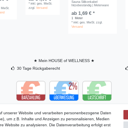
45,90 
Sauna Silikonkabel
*
inkl. ges. MwSt.
*
inkl. ges. MwSt.
*
inkl. ge
hitzebeständig | Meterware
zzgl.
Versand
zzgl.
Versand
. MwSt.
zzgl.
Ver
and
ab 1,69 € *
1
Meter
*
inkl. ges. MwSt.
zzgl.
Versand
★ Mein HOUSE of WELLNESS ★
30 Tage Rückgaberecht
uf unserer Website und verarbeiten personenbezogene Daten
e), um z.B. Inhalte und Anzeigen zu personalisieren, Medien
re Website zu analysieren. Die Datenverarbeitung erfolgt erst