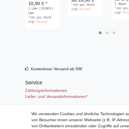
ab 24,90 € *
10,90 € *
1
Stück
*
inkl. ges. MwSt.
*
inkl. ges
1
Liter
| 10,90 € /
zzgl.
Versand
zzgl.
Vers
Liter
*
inkl. ges. MwSt.
zzgl.
Versand
Kostenloser Versand ab 99€
Service
Zahlungsinformationen
Liefer- und Versandinformationen*
Mein Konto
Wir verwenden Cookies und ähnliche Technologien a
von Besucher:innen unserer Webseite (z.B. IP-Adress
Registrieren
von Drittanbietern einzubinden oder Zugriffe auf unse
Anmelden (Login)