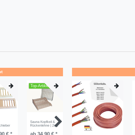
bt
Top-Artikel
Neuheit
Top-Arti
Sauna Kopfkeil &
Großer Sauna Eck
HaLu Kiss
chieber
Rückenlehne | 2in1
Lampenschirm R
Punkt Sa
Kopfstütz
90 € *
ab 34,90 € *
ab 28,90 € *