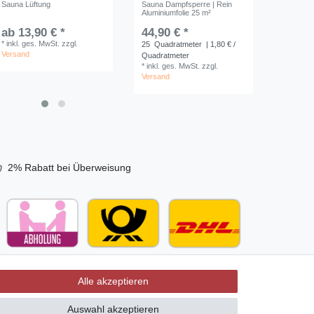
€ *
Sauna Lüftung
Sauna Dampfsperre | Rein
EOS Bank
25,90 
*
inkl. ges. MwSt.
*
inkl. ges. MwSt.
s. MwSt.
Aluminiumfolie 25 m²
zzgl.
Versand
zzgl.
Versand
*
inkl. ge
sand
ab 13,90 € *
44,90 € *
zzgl.
105,90
Ver
*
inkl. ges. MwSt.
zzgl.
*
inkl. ge
25
Quadratmeter
| 1,80 € /
Versand
Versand
Quadratmeter
*
inkl. ges. MwSt.
zzgl.
Versand
2% Rabatt bei Überweisung
Alle akzeptieren
Auswahl akzeptieren