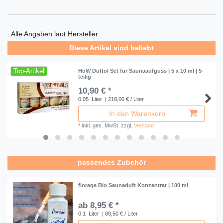
Alle Angaben laut Hersteller
Diese Artikel sind beliebt
Top-Artikel
HoW Duftöl Set für Saunaaufguss | 5 x 10 ml | 5-
teilig
10,90 € *
0.05
Liter
| 218,00 € / Liter
In den Warenkorb
*
inkl. ges. MwSt.
zzgl.
Versand
passendes Zubehör
florage Bio Saunaduft Konzentrat | 100 ml
ab 8,95 € *
0.1
Liter
| 89,50 € / Liter