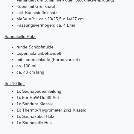
Verhindert die Schimmel- oder Stockfleckenbildung)
Kübel mit Greifknauf
inkl. Kunststoffeinsatz
Maße ø/H: ca.: 20/25,5 x 14/27 cm
Fassungsvermögen: ca. 4 Liter
Saunakelle Holz:
runde Schöpfmulde
Espenholz unbehandelt
mit Lederschlaufe (Farbe variiert)
ca. 100 ml
ca. 40 cm lang
Set 10 tlg.:
1x
Saunabadeanleitung
1x 5er HoW Duftöl-Set
1x
Sanduhr Klassik
1x
Thermo-/Hygrometer 2in1 Klassik
1x
Saunakübel Holz
1x
Saunakelle Holz