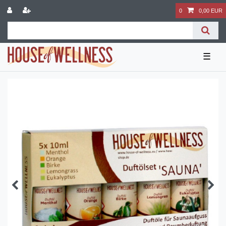
0
0,00 EUR
☰