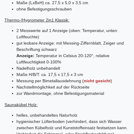
Maße (LxBxH) ca. 27,5 x 5,0 x 3,5 cm
ohne
Befestigungsschrauben
Thermo-/Hygrometer 2in1 Klassik:
2 Messwerte auf 1 Anzeige (oben: Temperatur, unten:
Luftfeuchte)
gut lesbare Anzeige: mit Messing-Ziffernblatt, Zeiger und
Beschriftung schwarz
Anzeige:
Temperatur in Celsius 20-120°, relative
Luftfeuchtigkeit 0-100%
Nadelholz unbehandelt
Maße H/B/T: ca. 17,5 x 17,5 x 3 cm
Messung per Bimetallausdehnung (
nicht geeicht
)
Nachstellmöglichkeit auf der Rückseite
zur Wandmontage, ohne Befestigungsmaterial
Saunakübel Holz:
helles, unbehandeltes Naturholz
hygienischer Lüfterboden (verhindert, dass sich Wasser
zwischen Kübelholz und Kunststoffeinsatz festsetzen kann.