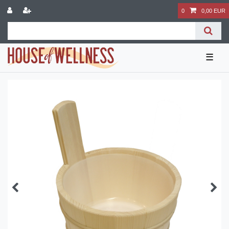
0
0,00 EUR
☰