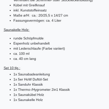
Verhindert die Schimmel- oder Stockfleckenbildung)
Kübel mit Greifknauf
inkl. Kunststoffeinsatz
Maße ø/H: ca.: 20/25,5 x 14/27 cm
Fassungsvermögen: ca. 4 Liter
Saunakelle Holz:
runde Schöpfmulde
Espenholz unbehandelt
mit Lederschlaufe (Farbe variiert)
ca. 100 ml
ca. 40 cm lang
Set 10 tlg.:
1x
Saunabadeanleitung
1x 5er HoW Duftöl-Set
1x
Sanduhr Klassik
1x
Thermo-/Hygrometer 2in1 Klassik
1x
Saunakübel Holz
1x
Saunakelle Holz