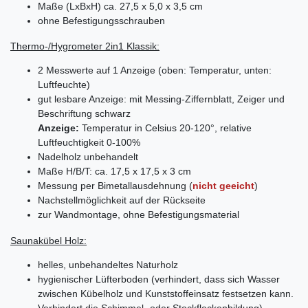
Maße (LxBxH) ca. 27,5 x 5,0 x 3,5 cm
ohne
Befestigungsschrauben
Thermo-/Hygrometer 2in1 Klassik:
2 Messwerte auf 1 Anzeige (oben: Temperatur, unten:
Luftfeuchte)
gut lesbare Anzeige: mit Messing-Ziffernblatt, Zeiger und
Beschriftung schwarz
Anzeige:
Temperatur in Celsius 20-120°, relative
Luftfeuchtigkeit 0-100%
Nadelholz unbehandelt
Maße H/B/T: ca. 17,5 x 17,5 x 3 cm
Messung per Bimetallausdehnung (
nicht geeicht
)
Nachstellmöglichkeit auf der Rückseite
zur Wandmontage, ohne Befestigungsmaterial
Saunakübel Holz:
helles, unbehandeltes Naturholz
hygienischer Lüfterboden (verhindert, dass sich Wasser
zwischen Kübelholz und Kunststoffeinsatz festsetzen kann.