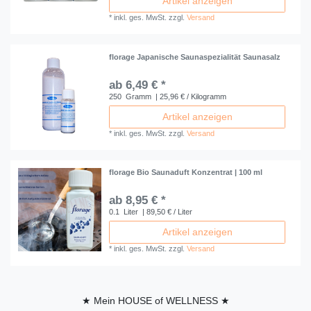
Artikel anzeigen
*
inkl. ges. MwSt.
zzgl.
Versand
florage Japanische Saunaspezialität Saunasalz
ab 6,49 € *
250
Gramm
| 25,96 € / Kilogramm
Artikel anzeigen
*
inkl. ges. MwSt.
zzgl.
Versand
florage Bio Saunaduft Konzentrat | 100 ml
ab 8,95 € *
0.1
Liter
| 89,50 € / Liter
Artikel anzeigen
*
inkl. ges. MwSt.
zzgl.
Versand
★ Mein HOUSE of WELLNESS ★