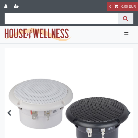
0
0,00 EUR
☰