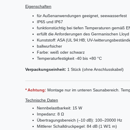
Eigenschaften
für Außenanwendungen geeignet, seewasserfest
IP65 und IP67
funktionstüchtig bei tiefen Temperaturen gemäß E
erfüllt die Anforderungen des Germanischen Lloyd (
Kunststoff: ASA (UL 94:HB; UV-/witterungs­beständi
ballwurfsicher
Farbe: weiß oder schwarz
Temperaturfestigkeit -40 bis +80 °C
Verpackungseinheit:
1 Stück (ohne Anschlusskabel)
* Achtung:
Montage nur im unteren Saunabereich. Tempe
Technische Daten
Nennbelastbarkeit: 15 W
Impedanz: 8 Ω
Übertragungsbereich (–10 dB): 100–20000 Hz
Mittlerer Schalldruckpegel: 84 dB (1 W/1 m)