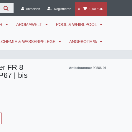
Anmelden
Registrieren
0
0,00 EUR
ÖR
AROMAWELT
POOL & WHIRLPOOL
LCHEMIE & WASSERPFLEGE
ANGEBOTE %
er FR 8
Artikelnummer
90506-01
P67 | bis