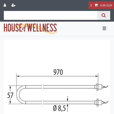
0
0,00 EUR
☰