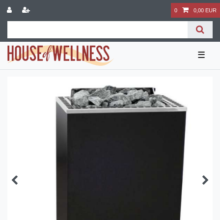
0
0,00 EUR
☰