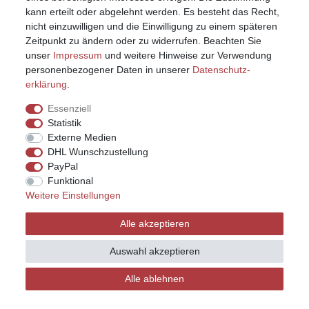
kann erteilt oder abgelehnt werden. Es besteht das Recht,
nicht einzuwilligen und die Einwilligung zu einem späteren
Zeitpunkt zu ändern oder zu widerrufen. Beachten Sie
unser
Impressum
und weitere Hinweise zur Verwendung
personenbezogener Daten in unserer
Daten­schutz­
erklärung
.
Essenziell
Statistik
Externe Medien
DHL Wunschzustellung
PayPal
Funktional
Weitere Einstellungen
Impressum
Daten­schutz­erklärung
AGB
Alle akzeptieren
Widerrufs­recht
Kontakt
Vertrag widerrufen
Auswahl akzeptieren
Alle ablehnen