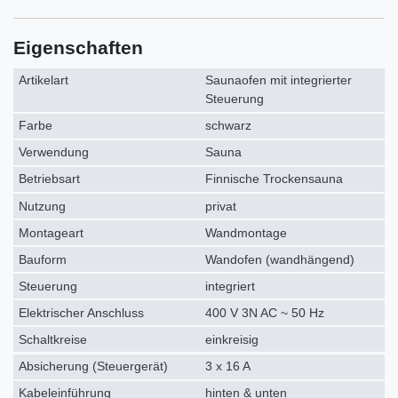
Eigenschaften
Artikelart
Saunaofen mit integrierter
Steuerung
Farbe
schwarz
Verwendung
Sauna
Betriebsart
Finnische Trockensauna
Nutzung
privat
Montageart
Wandmontage
Bauform
Wandofen (wandhängend)
Steuerung
integriert
Elektrischer Anschluss
400 V 3N AC ~ 50 Hz
Schaltkreise
einkreisig
Absicherung (Steuergerät)
3 x 16 A
Kabeleinführung
hinten & unten