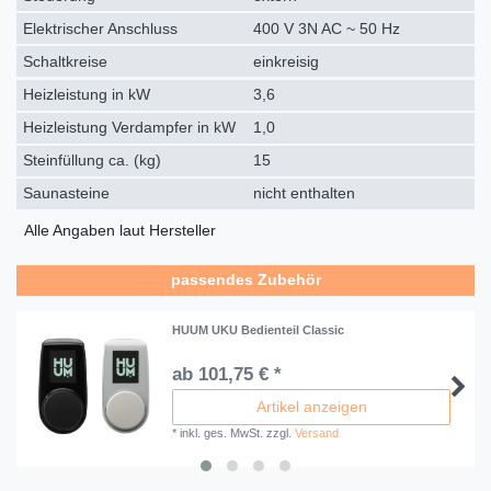
Elektrischer Anschluss
400 V 3N AC ~ 50 Hz
Schaltkreise
einkreisig
Heizleistung in kW
3,6
Heizleistung Verdampfer in kW
1,0
Steinfüllung ca. (kg)
15
Saunasteine
nicht enthalten
Alle Angaben laut Hersteller
passendes Zubehör
HUUM UKU Bedienteil Classic
ab 101,75 € *
Artikel anzeigen
*
inkl. ges. MwSt.
zzgl.
Versand