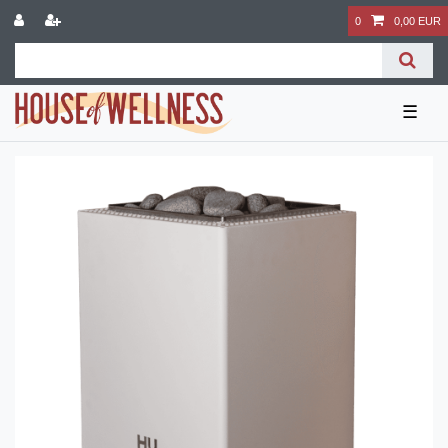
0
0,00 EUR
☰