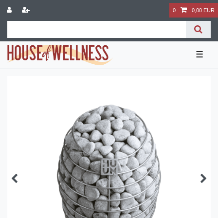
0
0,00 EUR
☰