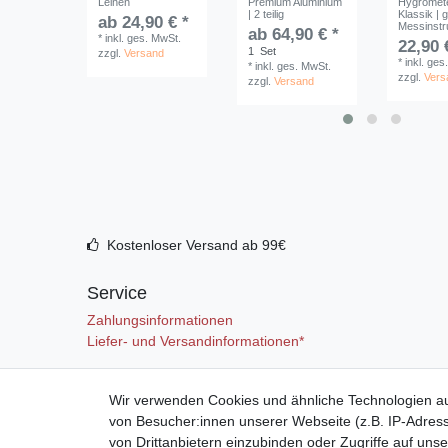
Leinen
Premium Aluminium
Hygromete
| 2 teilig
Klassik | 
ab 24,90 € *
Messinst
ab 64,90 € *
*
inkl. ges. MwSt.
22,90 
1
Set
zzgl.
Versand
*
inkl. ges
*
inkl. ges. MwSt.
zzgl.
Vers
zzgl.
Versand
Kostenloser Versand ab 99€
Service
Zahlungsinformationen
Liefer- und Versandinformationen*
Mein Konto
Wir verwenden Cookies und ähnliche Technologien a
von Besucher:innen unserer Webseite (z.B. IP-Adress
Registrieren
von Drittanbietern einzubinden oder Zugriffe auf unse
Anmelden (Login)