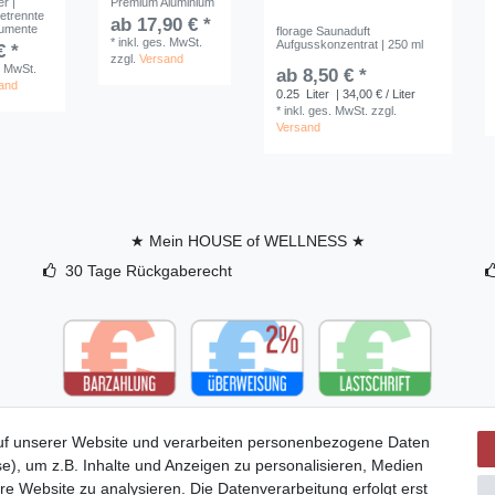
r |
Premium Aluminium
Duftschal
getrennte
Saunaofe
ab 34,90 € *
ab 17,90 € *
rumente
florage Saunaduft
9,90 €
*
inkl. ges. MwSt.
*
inkl. ges. MwSt.
Aufgusskonzentrat | 250 ml
€ *
zzgl.
Versand
*
inkl. ge
zzgl.
Versand
. MwSt.
ab 8,50 € *
zzgl.
Ver
and
0.25
Liter
| 34,00 € / Liter
*
inkl. ges. MwSt.
zzgl.
Versand
★ Mein HOUSE of WELLNESS ★
30 Tage Rückgaberecht
uf unserer Website und verarbeiten personenbezogene Daten
e), um z.B. Inhalte und Anzeigen zu personalisieren, Medien
re Website zu analysieren. Die Datenverarbeitung erfolgt erst