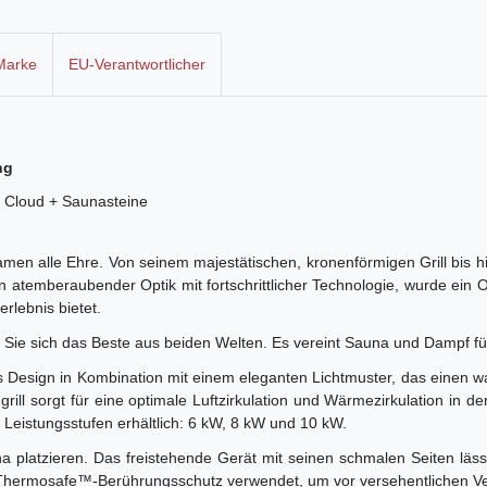
Marke
EU-Verantwortlicher
ng
te Cloud + Saunasteine
n alle Ehre. Von seinem majestätischen, kronenförmigen Grill bis hi
 atemberaubender Optik mit fortschrittlicher Technologie, wurde ein O
rlebnis bietet.
Sie sich das Beste aus beiden Welten. Es vereint Sauna und Dampf für
Design in Kombination mit einem eleganten Lichtmuster, das einen wa
ill sorgt für eine optimale Luftzirkulation und Wärmezirkulation in der
i Leistungsstufen erhältlich: 6 kW, 8 kW und 10 kW.
 platzieren. Das freistehende Gerät mit seinen schmalen Seiten lässt 
ige Thermosafe™-Berührungsschutz verwendet, um vor versehentlichen 