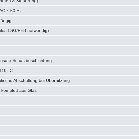
aofen & Steuerung)
AC ~ 50 Hz
hängig
nales LSG/PEB notwendig)
osafe Schutzbeschichtung
 110 °C
atische Abschaltung bei Überhitzung
e komplett aus Glas