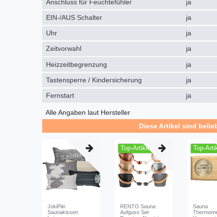
Anschluss für Feuchtefühler
ja
EIN-/AUS Schalter
ja
Uhr
ja
Zeitvorwahl
ja
Heizzeitbegrenzung
ja
Tastensperre / Kindersicherung
ja
Fernstart
ja
Alle Angaben laut Hersteller
Diese Artikel sind belie
Top-Artikel
Top-Arti
JokiPiin
RENTO Sauna
Sauna
Saunakissen
Aufguss Set
Thermome