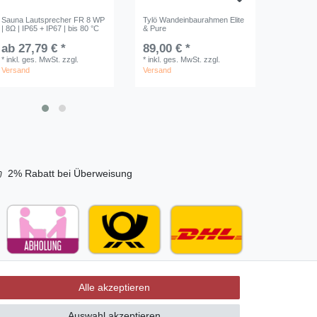
e für den
Liter | mit
Kunststoffeinsatz |
Kopfstütz
n
Eukalyptusduft
Klassik | 4 L
49,90 
Sauna Lautsprecher FR 8 WP
Tylö Wandeinbaurahmen Elite
Sauna La
 *
10,90 € *
25,90 € *
*
inkl. ge
| 8Ω | IP65 + IP67 | bis 80 °C
& Pure
| 4Ω | IP
s. MwSt.
*
inkl. ges. MwSt.
1
Liter
| 10,90 € /
zzgl.
Ver
sand
ab 27,79 € *
89,00 € *
zzgl.
Versand
27,79 
Liter
*
inkl. ges. MwSt.
*
inkl. ges. MwSt.
zzgl.
*
inkl. ges. MwSt.
zzgl.
*
inkl. ge
zzgl.
Versand
Versand
Versand
Versand
2% Rabatt bei Überweisung
Alle akzeptieren
Auswahl akzeptieren