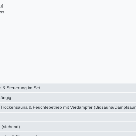
g)
uss
 & Steuerung im Set
hängig
 Trockensauna & Feuchtebetrieb mit Verdampfer (Biosauna/Dampfsau
 (stehend)