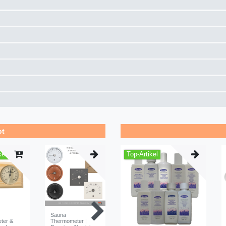
bt
kel
Top-Artikel
Sauna
Saunakissen groß
Sauna Ar
ter &
Thermometer |
Speckstei