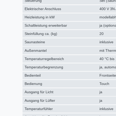
Steuerung
Set (Saun
Elektrischer Anschluss
400 V 3N 
Heizleistung in kW
modellab
Schaltleistung erweiterbar
ja (optio
Steinfüllung ca. (kg)
20
Saunasteine
inklusive
Außenmantel
mit Therm
Temperaturregelbereich
40 °C bis
Temperaturbegrenzung
ja, autom
Bedienteil
Frontseit
Bedienung
Touch
Ausgang für Licht
ja
Ausgang für Lüfter
ja
Temperaturfühler
inklusive