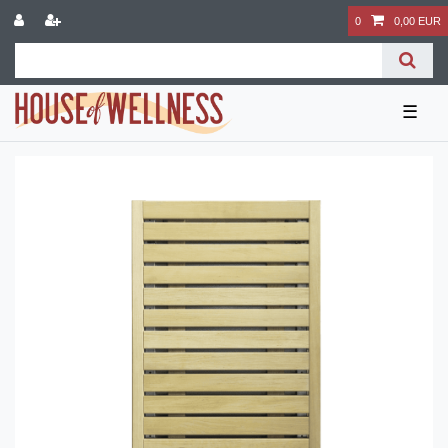
0
0,00 EUR
☰