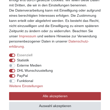
erfolgt erst durch gesetzte Cookies. Wir teilen diese Daten
mit Dritten, die wir in den Einstellungen benennen.
Die Datenverarbeitung kann mit Einwilligung oder aufgrund
eines berechtigten Interesses erfolgen. Die Zustimmung
kann erteilt oder abgelehnt werden. Es besteht das Recht,
nicht einzuwilligen und die Einwilligung zu einem späteren
Zeitpunkt zu ändern oder zu widerrufen. Beachten Sie
unser
Impressum
und weitere Hinweise zur Verwendung
personenbezogener Daten in unserer
Daten­schutz­
erklärung
.
Essenziell
Statistik
Externe Medien
DHL Wunschzustellung
PayPal
Funktional
Weitere Einstellungen
Impressum
Daten­schutz­erklärung
AGB
Alle akzeptieren
Widerrufs­recht
Kontakt
Vertrag widerrufen
Auswahl akzeptieren