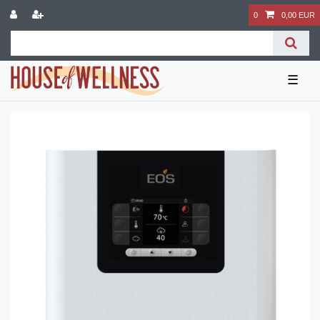
0
0,00 EUR
☰