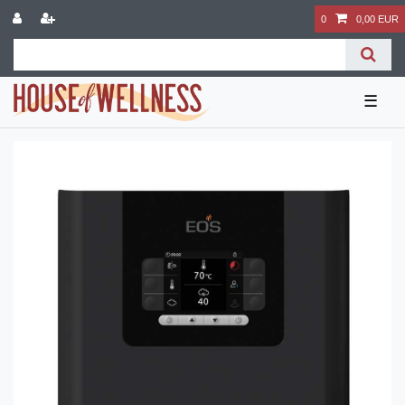
0
0,00 EUR
☰