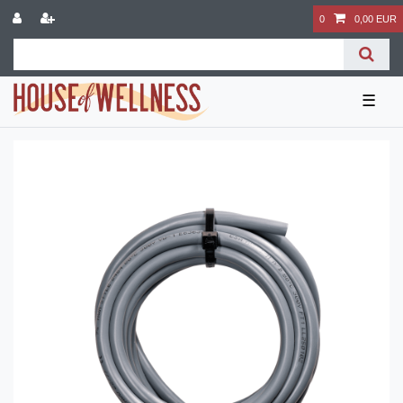
0
0,00 EUR
☰