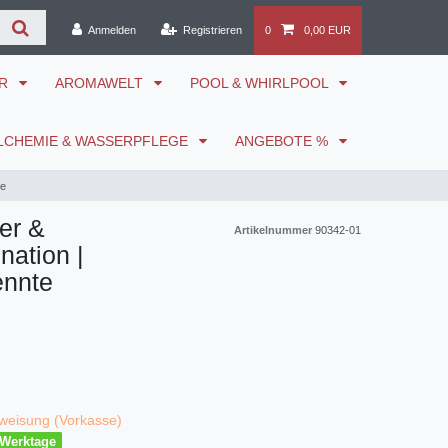
Anmelden
Registrieren
0
0,00 EUR
ÖR
AROMAWELT
POOL & WHIRLPOOL
LCHEMIE & WASSERPFLEGE
ANGEBOTE %
te
er &
Artikelnummer
90342-01
ation |
ennte
weisung (Vorkasse)
3 Werktage