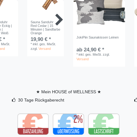
nduhr
Sauna Sanduhr
Saunakübel
Saunakell
 Eckig |
Red Cedar | 15
Exklusiv | Edelstahl
Schlaufe |
 |
Minuten | Sandfarbe
| 4 L
Edelstahl
e Weiß
Orange
31,90 € *
19,90 
JokiPiin Saunakissen Leinen
€ *
19,90 € *
*
inkl. ges. MwSt.
*
inkl. ge
. MwSt.
*
inkl. ges. MwSt.
zzgl.
Versand
zzgl.
Ver
and
zzgl.
Versand
ab 24,90 € *
*
inkl. ges. MwSt.
zzgl.
Versand
★ Mein HOUSE of WELLNESS ★
30 Tage Rückgaberecht