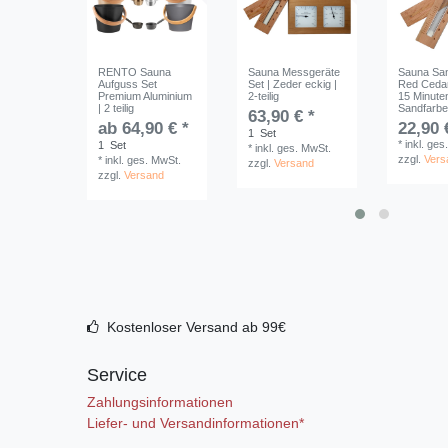
RENTO Sauna
Sauna Messgeräte
Sauna Sa
Aufguss Set
Set | Zeder eckig |
Red Cedar
Premium Aluminium
2-teilig
15 Minuten
| 2 teilig
Sandfarb
63,90 € *
ab 64,90 € *
22,90 
1
Set
*
inkl. ges
1
Set
*
inkl. ges. MwSt.
zzgl.
Vers
*
inkl. ges. MwSt.
zzgl.
Versand
zzgl.
Versand
Kostenloser Versand ab 99€
Service
Zahlungsinformationen
Liefer- und Versandinformationen*