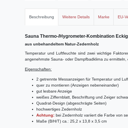
Beschreibung
Weitere Details
Marke
EU-Ve
Sauna Thermo-/Hygrometer-Kombination Eckig
aus unbehandeltem Natur-Zedernholz
Temperatur und Luftfeuchte sind zwei wichtige Faktore
angenehmste Sauna- oder Dampfbadklima zu ermitteln, em
Eigenschaften:
2 getrennte Messanzeigen für Temperatur und Luf
quer zu montieren (Anzeigen nebeneinander)
gut lesbare Anzeige
weißes Ziffernblatt, Beschriftung und Zeiger schwa
Quadrat-Design (abgeschrägte Seiten)
hochwertiges Zedernholz
Achtung:
bei Zedernholz variiert die Farbe von seh
Maße (B/H/T) ca.: 25,2 x 13,8 x 3,5 cm