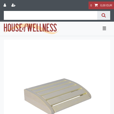
0
0,00 EUR
☰