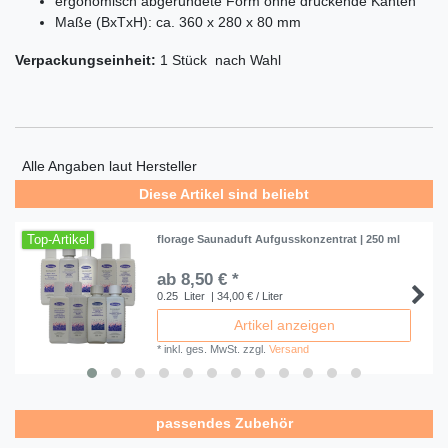
ergonomisch abgerundete Form ohne drückende Kanten
Maße (BxTxH): ca. 360 x 280 x 80 mm
Verpackungseinheit:
1 Stück nach Wahl
Alle Angaben laut Hersteller
Diese Artikel sind beliebt
Top-Artikel
florage Saunaduft Aufgusskonzentrat | 250 ml
ab 8,50 € *
0.25
Liter
| 34,00 € / Liter
Artikel anzeigen
*
inkl. ges. MwSt.
zzgl.
Versand
passendes Zubehör