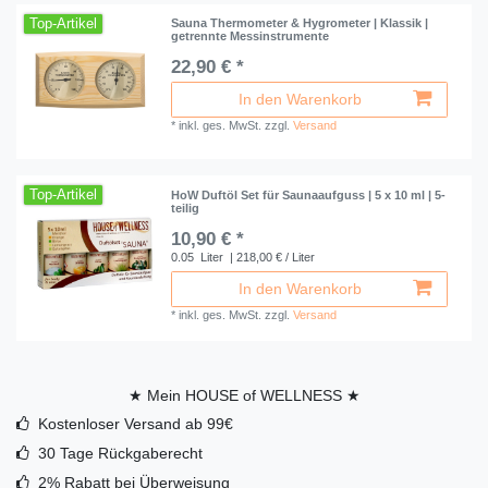
Top-Artikel
Sauna Thermometer & Hygrometer | Klassik |
getrennte Messinstrumente
22,90 € *
In den Warenkorb
*
inkl. ges. MwSt.
zzgl.
Versand
Top-Artikel
HoW Duftöl Set für Saunaaufguss | 5 x 10 ml | 5-
teilig
10,90 € *
0.05
Liter
| 218,00 € / Liter
In den Warenkorb
*
inkl. ges. MwSt.
zzgl.
Versand
★ Mein HOUSE of WELLNESS ★
Kostenloser Versand ab 99€
30 Tage Rückgaberecht
2% Rabatt bei Überweisung