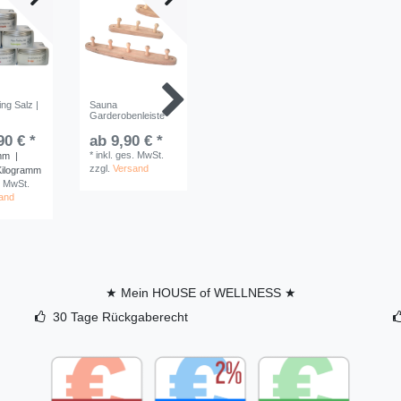
ng Salz |
Sauna
Sauna Sanduhr
Aroma-/A
Garderobenleiste
Espe Eckig | 15
mit Tropfv
Minuten | Sandfarbe
Schwarz
Weiß
90 € *
ab 9,90 € *
69,90 
21,90 € *
*
inkl. ges. MwSt.
mm
|
*
inkl. ge
zzgl.
Versand
*
inkl. ges. MwSt.
 Kilogramm
zzgl.
Ver
zzgl.
Versand
. MwSt.
and
★ Mein HOUSE of WELLNESS ★
30 Tage Rückgaberecht