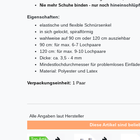
hi­n­ein­schlüp­
Nie mehr Schuhe binden - nur noch
Eigenschaften:
elastische und flexible Schnürsenkel
in sich gelockt, spiralförmig
wahlweise auf 90 cm oder 120 cm ausziehbar
90 cm: für max. 6-7 Lochpaare
120 cm: für max. 9-10 Lochpaare
Dicke: ca. 3,5 - 4 mm
Mindestlochdurchmesser für problemloses Einfäd
Material: Polyester und Latex
Verpackungseinheit:
1 Paar
Alle Angaben laut Hersteller
Diese Artikel sind belie
Top-Artikel