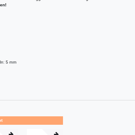
fen
!
eln: 5 mm
bt