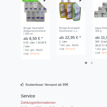
florage Saunaduft
florage Aromaduft
Aqua Peeli
Aufgusskonzentrat
Konzentrat | 1 L
300 g
| 250 ml
ab 22,95 € *
ab 11,
ab 8,50 € *
1
Liter
300
Gra
0.25
Liter
| 34,00 €
*
inkl. ges. MwSt.
39,67 € /
/ Liter
zzgl.
Versand
*
inkl. ges
*
inkl. ges. MwSt.
zzgl.
Vers
zzgl.
Versand
Kostenloser Versand ab 99€
Service
Zahlungsinformationen