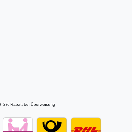
ufgusstopf
entil |
€ *
s. MwSt.
sand
2% Rabatt bei Überweisung