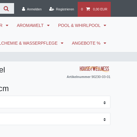
Anmelden
Registrieren
0
0,00 EUR
ÖR
AROMAWELT
POOL & WHIRLPOOL
LCHEMIE & WASSERPFLEGE
ANGEBOTE %
el
Artikelnummer
90230-03-01
 cm