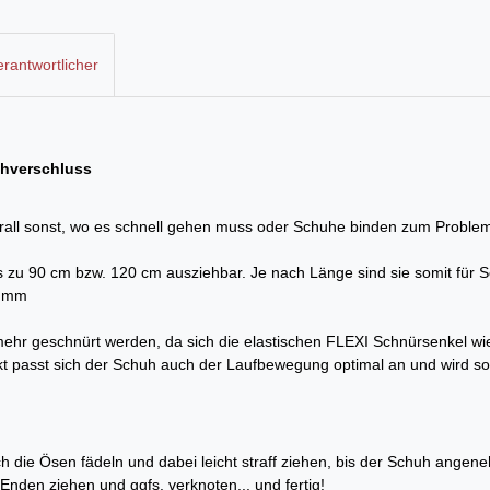
rantwortlicher
uhverschluss
berall sonst, wo es schnell gehen muss oder Schuhe binden zum Problem
 bis zu 90 cm bzw. 120 cm ausziehbar. Je nach Länge sind sie somit für
5 mm
e mehr geschnürt werden, da sich die elastischen FLEXI Schnürsenkel
passt sich der Schuh auch der Laufbewegung optimal an und wird so
 die Ösen fädeln und dabei leicht straff ziehen, bis der Schuh angene
Enden ziehen und ggfs. verknoten... und fertig!