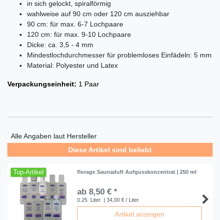
in sich gelockt, spiralförmig
wahlweise auf 90 cm oder 120 cm ausziehbar
90 cm: für max. 6-7 Lochpaare
120 cm: für max. 9-10 Lochpaare
Dicke: ca. 3,5 - 4 mm
Mindestlochdurchmesser für problemloses Einfädeln: 5 mm
Material: Polyester und Latex
Verpackungseinheit:
1 Paar
Alle Angaben laut Hersteller
Diese Artikel sind beliebt
Top-Artikel
florage Saunaduft Aufgusskonzentrat | 250 ml
ab 8,50 € *
0.25
Liter
| 34,00 € / Liter
Artikel anzeigen