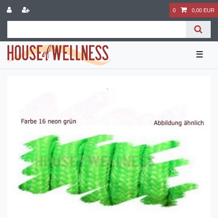
0
0,00 EUR
☰