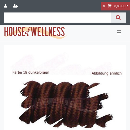
0
0,00 EUR
☰