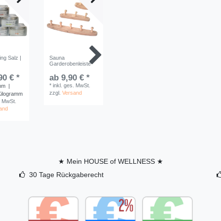
ng Salz |
Sauna
Sauna Sanduhr
Aroma-/A
Garderobenleiste
Espe Eckig | 15
mit Tropfv
Minuten | Sandfarbe
Schwarz
Weiß
90 € *
ab 9,90 € *
69,90 
21,90 € *
*
inkl. ges. MwSt.
mm
|
*
inkl. ge
zzgl.
Versand
*
inkl. ges. MwSt.
 Kilogramm
zzgl.
Ver
zzgl.
Versand
. MwSt.
and
★ Mein HOUSE of WELLNESS ★
30 Tage Rückgaberecht