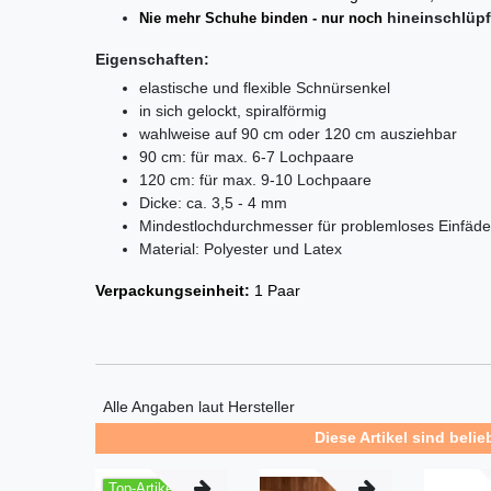
hi­n­ein­schlüp­
Nie mehr Schuhe binden - nur noch
Eigenschaften:
elastische und flexible Schnürsenkel
in sich gelockt, spiralförmig
wahlweise auf 90 cm oder 120 cm ausziehbar
90 cm: für max. 6-7 Lochpaare
120 cm: für max. 9-10 Lochpaare
Dicke: ca. 3,5 - 4 mm
Mindestlochdurchmesser für problemloses Einfäd
Material: Polyester und Latex
Verpackungseinheit:
1 Paar
Alle Angaben laut Hersteller
Diese Artikel sind belie
Top-Artikel