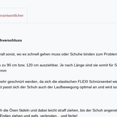
rantwortlicher
uhverschluss
berall sonst, wo es schnell gehen muss oder Schuhe binden zum Problem
 bis zu 90 cm bzw. 120 cm ausziehbar. Je nach Länge sind sie somit für
5 mm
e mehr geschnürt werden, da sich die elastischen FLEXI Schnürsenkel
passt sich der Schuh auch der Laufbewegung optimal an und wird so
 die Ösen fädeln und dabei leicht straff ziehen, bis der Schuh angene
Enden ziehen und ggfs. verknoten... und fertig!