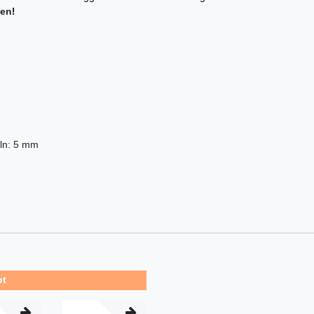
fen
!
eln: 5 mm
bt