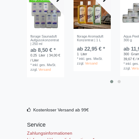
florage Saunaduft
florage Aromaduft
Aqua Peeli
Aufgusskonzentrat
Konzentrat | 1 L
300 g
| 250 ml
ab 22,95 € *
ab 11,
ab 8,50 € *
1
Liter
300
Gra
0.25
Liter
| 34,00 €
*
inkl. ges. MwSt.
39,67 € /
/ Liter
zzgl.
Versand
*
inkl. ges
*
inkl. ges. MwSt.
zzgl.
Vers
zzgl.
Versand
Kostenloser Versand ab 99€
Service
Zahlungsinformationen