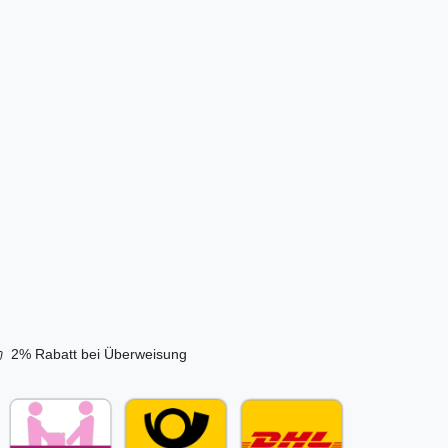
ufgusstopf
entil |
€ *
s. MwSt.
sand
2% Rabatt bei Überweisung