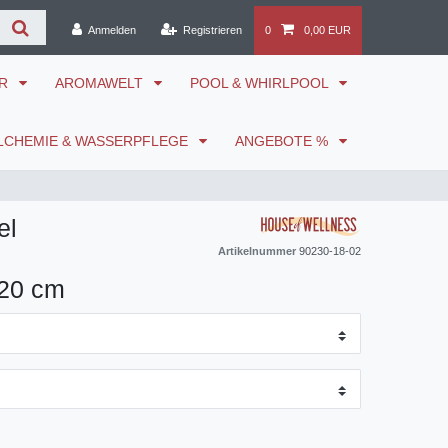
Anmelden
Registrieren
0
0,00 EUR
ÖR
AROMAWELT
POOL & WHIRLPOOL
LCHEMIE & WASSERPFLEGE
ANGEBOTE %
el
Artikelnummer
90230-18-02
120 cm