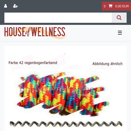
0
0,00 EUR
☰