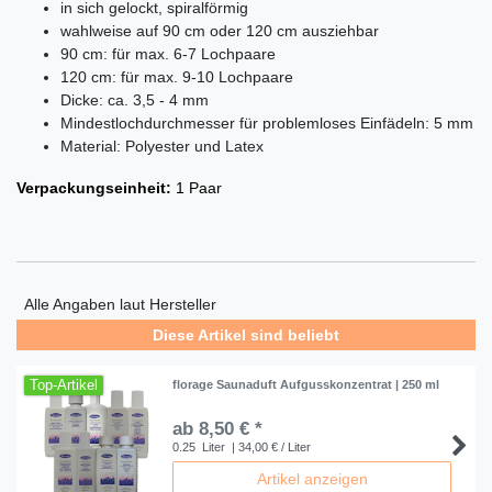
in sich gelockt, spiralförmig
wahlweise auf 90 cm oder 120 cm ausziehbar
90 cm: für max. 6-7 Lochpaare
120 cm: für max. 9-10 Lochpaare
Dicke: ca. 3,5 - 4 mm
Mindestlochdurchmesser für problemloses Einfädeln: 5 mm
Material: Polyester und Latex
Verpackungseinheit:
1 Paar
Alle Angaben laut Hersteller
Diese Artikel sind beliebt
Top-Artikel
florage Saunaduft Aufgusskonzentrat | 250 ml
ab 8,50 € *
0.25
Liter
| 34,00 € / Liter
Artikel anzeigen