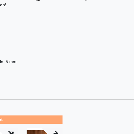
fen
!
eln: 5 mm
bt