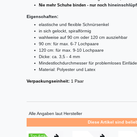
hi­n­ein­schlüp­
Nie mehr Schuhe binden - nur noch
Eigenschaften:
elastische und flexible Schnürsenkel
in sich gelockt, spiralförmig
wahlweise auf 90 cm oder 120 cm ausziehbar
90 cm: für max. 6-7 Lochpaare
120 cm: für max. 9-10 Lochpaare
Dicke: ca. 3,5 - 4 mm
Mindestlochdurchmesser für problemloses Einfäd
Material: Polyester und Latex
Verpackungseinheit:
1 Paar
Alle Angaben laut Hersteller
Diese Artikel sind belie
Top-Artikel