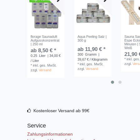
florage Saunaduft
Aqua Peeling Salz |
Sauna Sa
Aufgusskonzentrat
300 g
Espe Ecki
| 250 ml
Minuten |
Weiß
ab 11,90 € *
ab 8,50 € *
21,90 
300
Gramm
|
0.25
Liter
| 34,00 €
*
inkl. ges
39,67 € / Kilogramm
/ Liter
zzgl.
Vers
*
inkl. ges. MwSt.
*
inkl. ges. MwSt.
zzgl.
Versand
zzgl.
Versand
Kostenloser Versand ab 99€
Service
Zahlungsinformationen