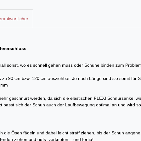
rantwortlicher
uhverschluss
berall sonst, wo es schnell gehen muss oder Schuhe binden zum Problem
 bis zu 90 cm bzw. 120 cm ausziehbar. Je nach Länge sind sie somit für
5 mm
e mehr geschnürt werden, da sich die elastischen FLEXI Schnürsenkel
passt sich der Schuh auch der Laufbewegung optimal an und wird so
 die Ösen fädeln und dabei leicht straff ziehen, bis der Schuh angene
Enden ziehen und ggfs. verknoten... und fertig!