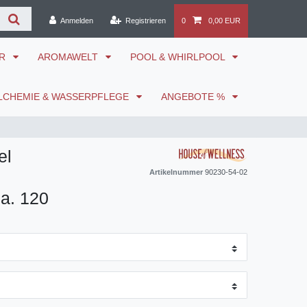
Anmelden
Registrieren
0
0,00 EUR
ÖR
AROMAWELT
POOL & WHIRLPOOL
LCHEMIE & WASSERPFLEGE
ANGEBOTE %
el
Artikelnummer
90230-54-02
ca. 120