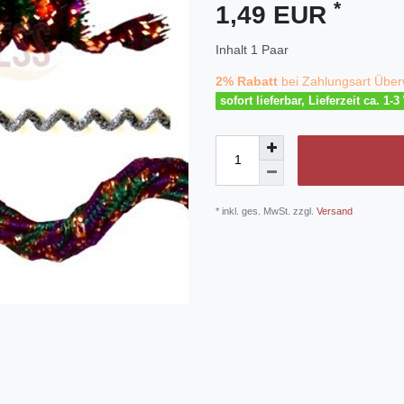
*
1,49 EUR
Inhalt
1
Paar
2% Rabatt
bei Zahlungsart Über
sofort lieferbar, Lieferzeit ca. 1-
* inkl. ges. MwSt. zzgl.
Versand