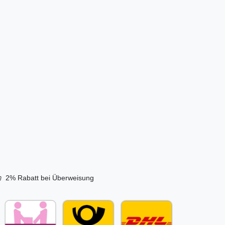
nleiste
0 € *
s. MwSt.
sand
2% Rabatt bei Überweisung