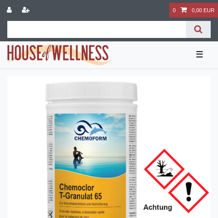
0
0,00 EUR
☰