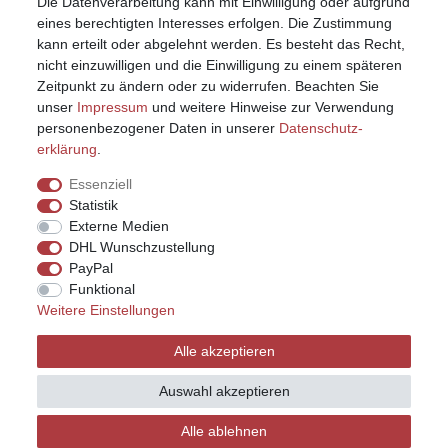
Die Datenverarbeitung kann mit Einwilligung oder aufgrund
eines berechtigten Interesses erfolgen. Die Zustimmung
kann erteilt oder abgelehnt werden. Es besteht das Recht,
nicht einzuwilligen und die Einwilligung zu einem späteren
Zeitpunkt zu ändern oder zu widerrufen. Beachten Sie
unser
Impressum
und weitere Hinweise zur Verwendung
personenbezogener Daten in unserer
Daten­schutz­
erklärung
.
Essenziell
Statistik
Externe Medien
DHL Wunschzustellung
PayPal
Funktional
Weitere Einstellungen
Impressum
Daten­schutz­erklärung
AGB
Alle akzeptieren
Widerrufs­recht
Kontakt
Vertrag widerrufen
Auswahl akzeptieren
Alle ablehnen