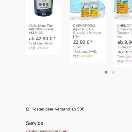
Wellis Micro Filter
CHEMOFORM
CHEMOF
AKU3001 (ersetzt
Aquablanc O2
Chemoclor
AKU0135)
Granulat + Aktivator
Tabletten 
| Set
kg
ab 42,90 € *
23,90 € *
ab 9,9
*
inkl. ges. MwSt.
1
Set
1
Kilogr
zzgl.
Versand
*
inkl. ges. MwSt.
10,79 € /
zzgl.
Versand
*
inkl. ges
zzgl.
Vers
Kostenloser Versand ab 99€
Service
Zahlungsinformationen