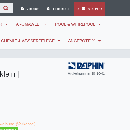
Anmelden
Registrieren
0
0,00 EUR
ÖR
AROMAWELT
POOL & WHIRLPOOL
LCHEMIE & WASSERPFLEGE
ANGEBOTE %
lein |
Artikelnummer
90416-01
weisung (Vorkasse)