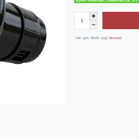
sofort lieferbar, Lieferzeit ca. 1-
* inkl. ges. MwSt. zzgl.
Versand