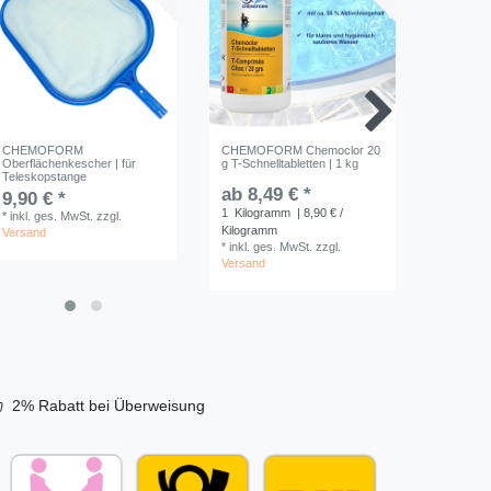
FORM
r 20 g
etten 1 kg
schwimmer
CHEMOFORM
CHEMOFORM Chemoclor 20
life SPA
Oberflächenkescher | für
g T-Schnelltabletten | 1 kg
für Poolr
€ *
Teleskopstange
Poolentle
ab 8,49 € *
9,90 € *
29,90 
s. MwSt.
1
Kilogramm
| 8,90 € /
*
inkl. ges. MwSt.
zzgl.
1
Set
sand
Kilogramm
Versand
*
inkl. ge
*
inkl. ges. MwSt.
zzgl.
Versand
Versand
2% Rabatt bei Überweisung