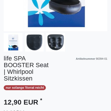
life SPA
Artikelnummer
90394-01
BOOSTER Seat
| Whirlpool
Sitzkissen
nur solange Vorrat reicht
*
12,90 EUR