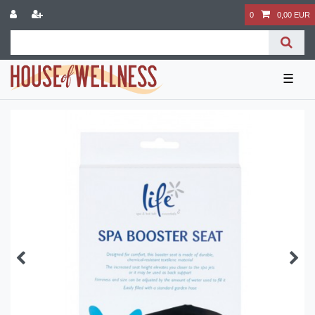
0
0,00 EUR
☰