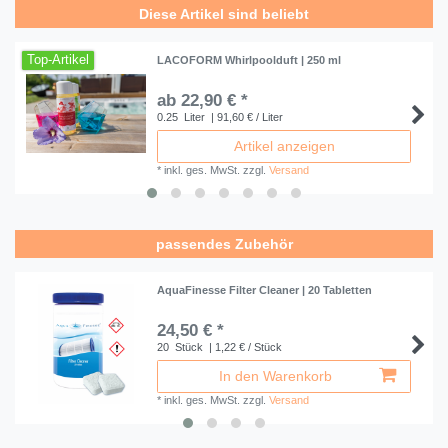
Diese Artikel sind beliebt
Top-Artikel
LACOFORM Whirlpoolduft | 250 ml
ab 22,90 € *
0.25
Liter
| 91,60 € / Liter
Artikel anzeigen
*
inkl. ges. MwSt.
zzgl.
Versand
passendes Zubehör
AquaFinesse Filter Cleaner | 20 Tabletten
24,50 € *
20
Stück
| 1,22 € / Stück
In den Warenkorb
*
inkl. ges. MwSt.
zzgl.
Versand