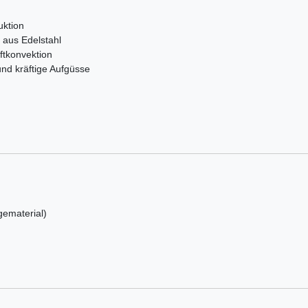
uktion
 aus Edelstahl
uftkonvektion
und kräftige Aufgüsse
ematerial)