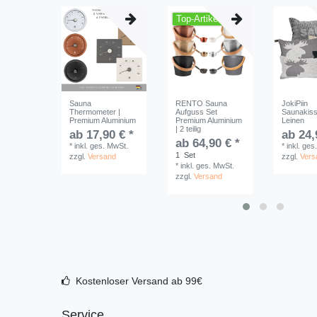
Top-Artikel
Sauna
RENTO Sauna
JokiPiin
Thermometer |
Aufguss Set
Saunakis
Premium Aluminium
Premium Aluminium
Leinen
| 2 teilig
ab 17,90 € *
ab 24,
ab 64,90 € *
*
inkl. ges. MwSt.
*
inkl. ges
1
Set
zzgl.
Versand
zzgl.
Vers
*
inkl. ges. MwSt.
zzgl.
Versand
Kostenloser Versand ab 99€
Service