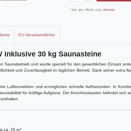
* inkl. ges. MwSt. zzgl.
Versand
Marke
EU-Verantwortlicher
kW inklusive 30 kg Saunasteine
n Saunabetrieb und wurde speziell für den gewerblichen Einsatz entwic
lichkeit und Zuverlässigkeit im täglichen Betrieb. Dank seiner extra f
arke Luftkonvektion und ermöglichen schnelle Aufheizzeiten. In Komb
tabilität für kräftige Aufgüsse. Der Anschlusskasten befindet sich auf
 enthalten.
s ca. 25 m³