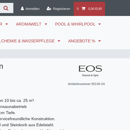
Anmelden
Registrieren
0
0,00 EUR
ÖR
AROMAWELT
POOL & WHIRLPOOL
LCHEMIE & WASSERPFLEGE
ANGEBOTE %
n
Artikelnummer
90146-04
n 10 bis ca. 25 m³.
ensaunabetrieb
cm Tiefe.
rvicefreundliche Konstruktion.
und Steinkorb aus Edelstahl.