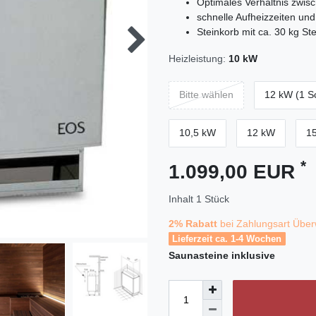
Optimales Verhältnis zwis
schnelle Aufheizzeiten und
Steinkorb mit ca. 30 kg St
Heizleistung:
10 kW
Bitte wählen
12 kW (1 Sc
10,5 kW
12 kW
1
*
1.099,00 EUR
Inhalt
1
Stück
2% Rabatt
bei Zahlungsart Über
Lieferzeit ca. 1-4 Wochen
Saunasteine
inklusive