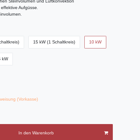
chen Steinvolumen und Luftkonvektion
 effektive Aufgüsse.
einvolumen.
haltkreis)
15 kW (1 Schaltkreis)
10 kW
5 kW
weisung (Vorkasse)
In den Warenkorb