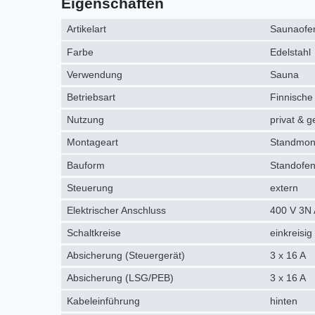
Eigenschaften
Artikelart
Saunaofe
Farbe
Edelstahl
Verwendung
Sauna
Betriebsart
Finnische
Nutzung
privat & g
Montageart
Standmon
Bauform
Standofen
Steuerung
extern
Elektrischer Anschluss
400 V 3N 
Schaltkreise
einkreisig
Absicherung (Steuergerät)
3 x 16 A
Absicherung (LSG/PEB)
3 x 16 A
Kabeleinführung
hinten